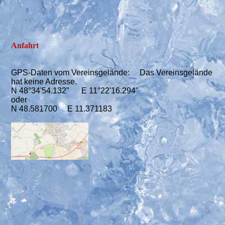
Anfahrt
GPS-Daten vom Vereinsgelände: Das Vereinsgelände
hat keine Adresse.
N 48°34'54.132" E 11°22'16.294"
oder
N 48.581700 E 11.371183