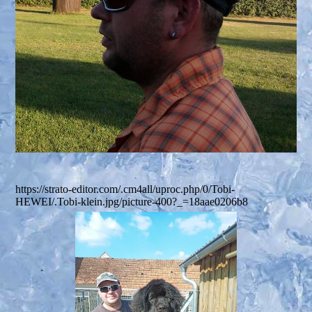
https://strato-editor.com/.cm4all/uproc.php/0/Tobi-
HEWEI/.Tobi-klein.jpg/picture-400?_=18aae0206b8